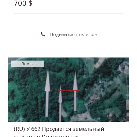
700
$
(063) 302-41-82
Подивитися телефон
Наталія Володимирівна
Земля
(RU) У 662 Продается земельный
участок в Иванковичах