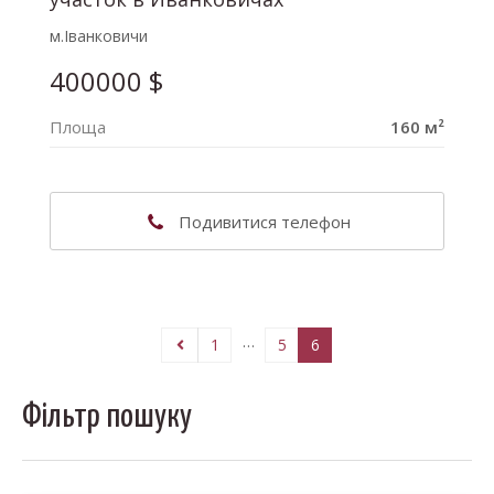
м.Іванковичи
400000
$
Площа
160 м²
(063) 302-41-82
Подивитися телефон
Наталія Володимирівна
…
1
5
6
Фільтр пошуку