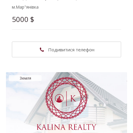
м.Мар"янівка
5000
$
(063) 302-41-82
Подивитися телефон
Наталія Володимирівна
Земля