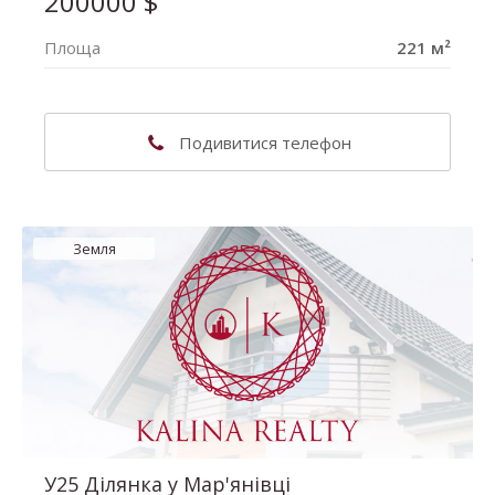
200000
$
Площа
221 м²
(063) 302-41-82
Подивитися телефон
Наталія Володимирівна
Земля
У25 Ділянка у Мар'янівці