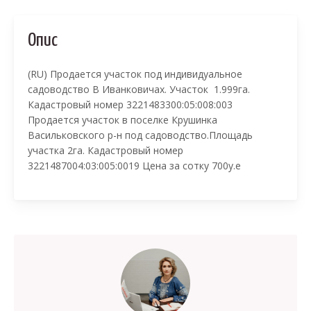
Опис
(RU) Продается участок под индивидуальное
садоводство В Иванковичах. Участок 1.999га.
Кадастровый номер 3221483300:05:008:003
Продается участок в поселке Крушинка
Васильковского р-н под садоводство.Площадь
участка 2га. Кадастровый номер
3221487004:03:005:0019 Цена за сотку 700у.е