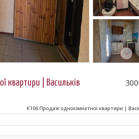
30
ї квартири | Васильків
К106 Продаж однокімнатної квартири | Вас