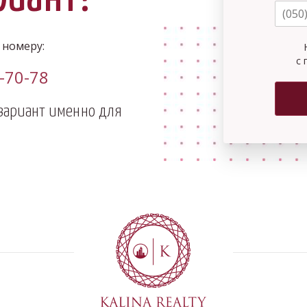
 номеру:
с 
0-70-78
вариант именно для